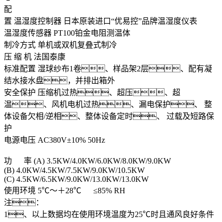
配
置
温湿度控制器
日本原装进口“优易控”品牌温湿度仪表
温湿度传感器
PT100铂金电阻测温体
制冷方式
单机或双机复叠式制冷
压 缩 机
法国泰康
标准配置
湿球纱布1卷、样品架2层、配有凝
结水接水盘，并排出箱外
安全保护
压缩机过热、超压、超
温、风机电机过热、漏电保护、 整
体设备欠相/逆相、整体设备定时、 过载及短路保
护
电源电压
AC380V±10% 50Hz
功 率
(A) 3.5KW/4.0KW/6.0KW/8.0KW/9.0KW
(B) 4.0KW/4.5KW/7.5KW/9.0KW/10.5KW
(C) 4.5KW/6.5KW/9.0KW/13.0KW/13.0KW
使用环境
5℃～＋28℃ ≤85% RH
注：
1、以上数据均在使用环境温度为25℃时且通风良好条件