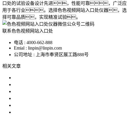
口处的试验设备设计先进，性能可靠，广泛应
用于各行业。选择色色视频网站入口处仪器，选
择可靠品质，实现精准试验。
联系色色视频网站入口处
电话 : 4000-662-888
Emial : linpin@linpin.com
公司地址 : 上海市奉贤区展工路888号
相关文章
桌上型恒温恒湿试验机在制药业中的
色色色黄色视频温度变化的两种方法
详细介绍色色色免费视频在化工电子
色色色黄色视频的主要目的是在高温低
在汽车工业中使用色色色免费视频的
为什么湿球管在色色色黄色视频中滴水
IP防水试验设备
温度冲击试验箱
步入式色色网站污污视