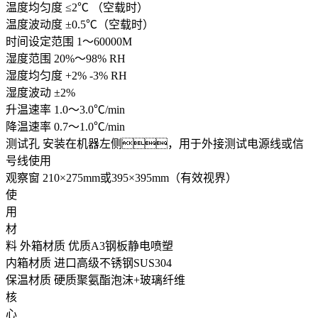
温度均匀度
≤2℃ （空载时）
温度波动度
±0.5℃（空载时）
时间设定范围
1～60000M
湿度范围
20%～98% RH
湿度均匀度
+2% -3% RH
湿度波动
±2%
升温速率
1.0～3.0℃/min
降温速率
0.7～1.0℃/min
测试孔
安装在机器左侧，用于外接测试电源线或信
号线使用
观察窗
210×275mm或395×395mm（有效视界）
使
用
材
料
外箱材质
优质A3钢板静电喷塑
内箱材质
进口高级不锈钢SUS304
保温材质
硬质聚氨酯泡沫+玻璃纤维
核
心