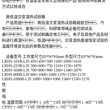
办呢？在温度变化很大且快速的产品·使用热冲击解决
方式比较适合
高低温交变湿热试验箱
产品用途：高低温交变湿热试验箱是航空、汽
车、家电、科研等领域必备的测试设
备，用于测试和确定电工、电子及其他产品及材
料进行高温、低温、交变湿热度或恒定试验的
温度环境变化后的参数及性能。...
设备型号
工作室尺寸(D*W*H)mm
外型尺寸(D*W*H)mm
LRHS-101B-LJS
450×450×500
1160×1000×1610
LRHS-225B-LJS
500×600×750
1210×1150×1870
LRHS-504B-LJS
700×800×900
1260×1340×2070
LRHS-800B-LJS
800×1000×1000
1370×1550×2170
LRHS-1000B-LJS
1000×1000×1000
1560×1550×2170
性
能
指
标
温度范围
A：-20℃～150℃ B：-40℃～150℃
C：-60℃～150℃ D：-70℃～150℃